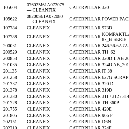
07602M61A072075
105604
CATERPILLAR
320
— CLEANFIX
08200S61A072080
105622
CATERPILLAR
POWER PACK
— CLEANFIX
107784
CLEANFIX
CATERPILLAR
973D
KOMPAKTLADE
107788
CLEANFIX
CATERPILLAR
87_B-SERIE
200031
CLEANFIX
CATERPILLAR
246-56-62-72
200529
CLEANFIX
CATERPILLAR
TH_62
200853
CLEANFIX
CATERPILLAR
320D-L AB 2
201035
CLEANFIX
CATERPILLAR
324D AB_201
201135
CLEANFIX
CATERPILLAR
IT 38
201258
CLEANFIX
CATERPILLAR
627G SCRA
201337
CLEANFIX
CATERPILLAR
320 D
201378
CLEANFIX
CATERPILLAR
319D
201380
CLEANFIX
CATERPILLAR
311 / 312 / 31
201728
CLEANFIX
CATERPILLAR
TH 360B
201755
CLEANFIX
CATERPILLAR
420E
201805
CLEANFIX
CATERPILLAR
966 F
202151
CLEANFIX
CATERPILLAR
D6N
202210
CLEANFIX
CATERPILLAR
324E