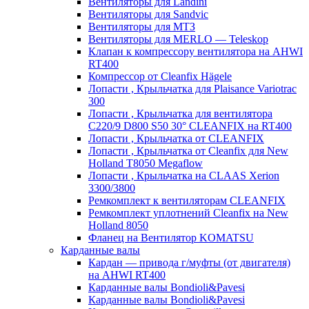
Вентиляторы для Landini
Вентиляторы для Sandvic
Вентиляторы для МТЗ
Вентиляторы для MERLO — Teleskop
Клапан к компрессору вентилятора на AHWI
RT400
Компрессор от Cleanfix Hägele
Лопасти , Крыльчатка для Plaisance Variotrac
300
Лопасти , Крыльчатка для вентилятора
C220/9 D800 S50 30° CLEANFIX на RT400
Лопасти , Крыльчатка от CLEANFIX
Лопасти , Крыльчатка от Cleanfix для New
Holland T8050 Megaflow
Лопасти , Крыльчатка на CLAAS Xerion
3300/3800
Ремкомплект к вентиляторам CLEANFIX
Ремкомплект уплотнений Cleanfix на New
Holland 8050
Фланец на Вентилятор KOMATSU
Карданные валы
Кардан — привода г/муфты (от двигателя)
на AHWI RT400
Карданные валы Bondioli&Pavesi
Карданные валы Bondioli&Pavesi