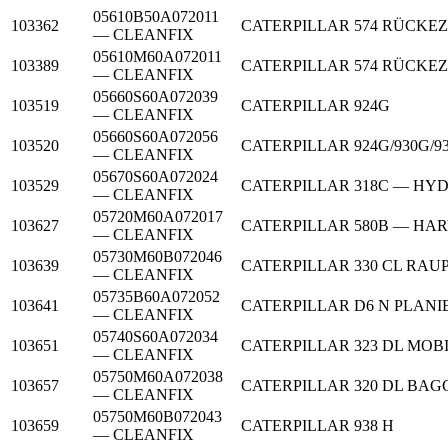
05610B50A072011
103362
CATERPILLAR
574 RÜCKE
— CLEANFIX
05610M60A072011
103389
CATERPILLAR
574 RÜCKE
— CLEANFIX
05660S60A072039
103519
CATERPILLAR
924G
— CLEANFIX
05660S60A072056
103520
CATERPILLAR
924G/930G/9
— CLEANFIX
05670S60A072024
103529
CATERPILLAR
318C — HY
— CLEANFIX
05720M60A072017
103627
CATERPILLAR
580B — HA
— CLEANFIX
05730M60B072046
103639
CATERPILLAR
330 CL RA
— CLEANFIX
05735B60A072052
103641
CATERPILLAR
D6 N PLAN
— CLEANFIX
05740S60A072034
103651
CATERPILLAR
323 DL MO
— CLEANFIX
05750M60A072038
103657
CATERPILLAR
320 DL BAG
— CLEANFIX
05750M60B072043
103659
CATERPILLAR
938 H
— CLEANFIX