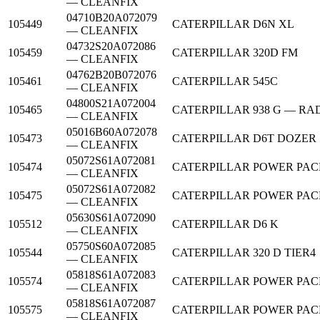
— CLEANFIX
04710B20A072079
105449
CATERPILLAR
D6N XL
— CLEANFIX
04732S20A072086
105459
CATERPILLAR
320D FM
— CLEANFIX
04762B20B072076
105461
CATERPILLAR
545C
— CLEANFIX
04800S21A072004
105465
CATERPILLAR
938 G — R
— CLEANFIX
05016B60A072078
105473
CATERPILLAR
D6T DOZER
— CLEANFIX
05072S61A072081
105474
CATERPILLAR
POWER PACK
— CLEANFIX
05072S61A072082
105475
CATERPILLAR
POWER PACK
— CLEANFIX
05630S61A072090
105512
CATERPILLAR
D6 K
— CLEANFIX
05750S60A072085
105544
CATERPILLAR
320 D TIER4
— CLEANFIX
05818S61A072083
105574
CATERPILLAR
POWER PACK
— CLEANFIX
05818S61A072087
105575
CATERPILLAR
POWER PACK
— CLEANFIX