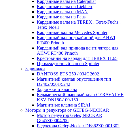
Карданные валы на Caterpillar
Карданные валы на Liebherr
Карданные валы на MAN
Карданные валы на Paus
Карданные валы на TEREX , Terex-Fuchs ,
Terex-Noell
Карданный вал на Mercedes Sprinter
Карданный вал под кабиной для AHWI
RT400 Prinoth
Карданный вал привода вентилятора для
AHWI RT400 Prinoth
Крестовины на кардан для TEREX TL65
Промежуточный вал на Sprinter
Задвижки
DANFOSS ETS 250 / 034G2602
Магнитный клапан опустошения тип
D2402/0501/5242
Задвижки и клапана
Керамический шаровый кран CERAVALVE
KSV DN150-100-150
Магнитные клапана SIRAI
Моторы и редуктора от GEFEG-NECKAR
Мотор-редуктор Gefeg NECKAR
G645Z00004206
Редуктора Gefeg-Neckar DF862Z00001302