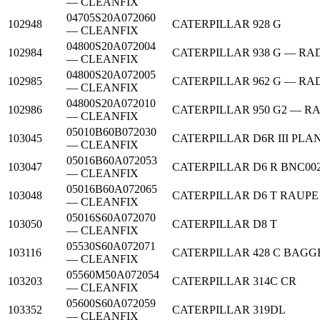
— CLEANFIX
04705S20A072060
102948
CATERPILLAR
928 G
— CLEANFIX
04800S20A072004
102984
CATERPILLAR
938 G — R
— CLEANFIX
04800S20A072005
102985
CATERPILLAR
962 G — R
— CLEANFIX
04800S20A072010
102986
CATERPILLAR
950 G2 — 
— CLEANFIX
05010B60B072030
103045
CATERPILLAR
D6R III PL
— CLEANFIX
05016B60A072053
103047
CATERPILLAR
D6 R BNC00
— CLEANFIX
05016B60A072065
103048
CATERPILLAR
D6 T RAUPE
— CLEANFIX
05016S60A072070
103050
CATERPILLAR
D8 T
— CLEANFIX
05530S60A072071
103116
CATERPILLAR
428 C BAG
— CLEANFIX
05560M50A072054
103203
CATERPILLAR
314C CR
— CLEANFIX
05600S60A072059
103352
CATERPILLAR
319DL
— CLEANFIX