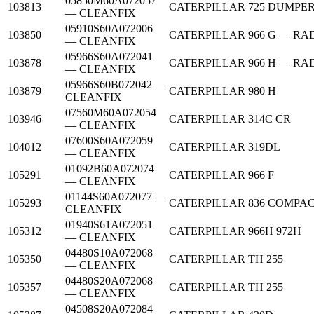
05850M60A072057
103813
CATERPILLAR
725 DUMPE
— CLEANFIX
05910S60A072006
103850
CATERPILLAR
966 G — R
— CLEANFIX
05966S60A072041
103878
CATERPILLAR
966 H — R
— CLEANFIX
05966S60B072042 —
103879
CATERPILLAR
980 H
CLEANFIX
07560M60A072054
103946
CATERPILLAR
314C CR
— CLEANFIX
07600S60A072059
104012
CATERPILLAR
319DL
— CLEANFIX
01092B60A072074
105291
CATERPILLAR
966 F
— CLEANFIX
01144S60A072077 —
105293
CATERPILLAR
836 COMPA
CLEANFIX
01940S61A072051
105312
CATERPILLAR
966H 972H
— CLEANFIX
04480S10A072068
105350
CATERPILLAR
TH 255
— CLEANFIX
04480S20A072068
105357
CATERPILLAR
TH 255
— CLEANFIX
04508S20A072084