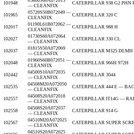
05800S60A072013
101948
CATERPILLAR
938 G2 PH
— CLEANFIX
05720S50B072049 —
101965
CATERPILLAR
320 C
CLEANFIX
01190L61B072062 —
102017
CATERPILLAR
988 H
CLEANFIX
01730S60A072064
102027
CATERPILLAR
330 CL
— CLEANFIX
01815S50A072069
102037
CATERPILLAR
M325 DLMH
— CLEANFIX
01960S60B072051 —
102048
CATERPILLAR
966H 972H
CLEANFIX
04500S10A072035
102442
CATERPILLAR
3044
— CLEANFIX
04508M20A072050
102535
CATERPILLAR
444 E — B
— CLEANFIX
04508S20A072018
102557
CATERPILLAR
IT14G — R
— CLEANFIX
04508S20A072037
102558
CATERPILLAR
914 G
— CLEANFIX
04510M20A072025
102567
CATERPILLAR
SUPER SCR
— CLEANFIX
04510S20A072025