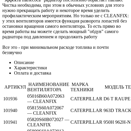
Чистка необходима, при этом в обычных условиях для этого
нужно прекращать работу и некоторое время уделить
профилактическим мероприятиям. Но только не с CLEANFIX:
у этих вентиляторов имеется функция разворота лопастей без
остановки вращения самого вентилятора. То есть прямо во
время работы вы можете сделать мощный "обдув" самого
радиатора под давлением и продолжить работу
Все это - при минимальном расходе топлива и почти
беззвучно
Описание
Характеристики
Оплата и доставка
НАИМЕНОВАНИЕ
МАРКА
АРТИКУЛ
МОДЕЛЬ Т
ВЕНТИЛЯТОРА
ТЕХНИКИ
05016B60A072063
101936
CATERPILLAR
D6 T RAUPE
— CLEANFIX
05815S60A072067
101940
CATERPILLAR
963D TRAC
— CLEANFIX
05820S60B072027 —
101941
CATERPILLAR
950H 962H-
CLEANFIX