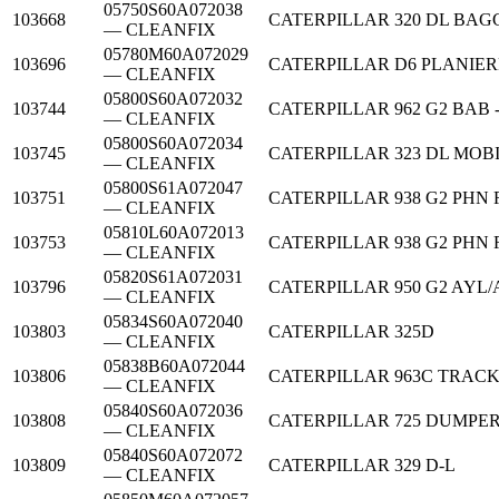
05750S60A072038
103668
CATERPILLAR
320 DL BAG
— CLEANFIX
05780M60A072029
103696
CATERPILLAR
D6 PLANIE
— CLEANFIX
05800S60A072032
103744
CATERPILLAR
962 G2 BAB
— CLEANFIX
05800S60A072034
103745
CATERPILLAR
323 DL MO
— CLEANFIX
05800S61A072047
103751
CATERPILLAR
938 G2 PH
— CLEANFIX
05810L60A072013
103753
CATERPILLAR
938 G2 PH
— CLEANFIX
05820S61A072031
103796
CATERPILLAR
950 G2 AY
— CLEANFIX
05834S60A072040
103803
CATERPILLAR
325D
— CLEANFIX
05838B60A072044
103806
CATERPILLAR
963C TRAC
— CLEANFIX
05840S60A072036
103808
CATERPILLAR
725 DUMPE
— CLEANFIX
05840S60A072072
103809
CATERPILLAR
329 D-L
— CLEANFIX