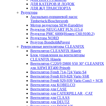
ДЛЯ КАТЕРОВ И ЛОДОК
ДЛЯ ЖД ТРАНСПОРТА
Редуктора
Аксиально-поршневой насос
Timberjack/Boschrexroth
Мотор редуктора SEW-Eurodrive
Редуктор NEUGART PLN-115-4
Редуктор PMC 6000(Номер C60.9100.2)
Редуктора NORD
Редутор Bondioli&Pavesi
Реверсивные вентиляторы CLEANFIX
Вентилятор CLEANFIX Hägele
Блок управления на вентиляторы
CLEANFIX Hägele
Вентилятор C220/9 D800 S50 30° CLEANFIX
для AHWI RT400 Prinoth
Вентилятор Fendt 714-724 Vario S4
Вентилятор Fendt 819-828 Vario SSR
Вентилятор Fendt 929-939 Vario Com3 + SCR
Вентилятор дла KOBELCO
Вентилятор для CASE
Вентилятор для CATERPILLAR , CAT
Вентилятор для CLAAS
Вентилятор для DEUTZ