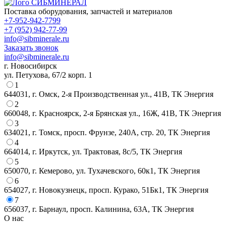
СИБМИНЕРАЛ
Поставка оборудования, запчастей и материалов
+7-952-942-7799
+7 (952) 942-77-99
info@sibminerale.ru
Заказать звонок
info@sibminerale.ru
г. Новосибирск
ул. Петухова, 67/2 корп. 1
1
644031, г. Омск, 2-я Производственная ул., 41В, ТК Энергия
2
660048, г. Красноярск, 2-я Брянская ул., 16Ж, 41В, ТК Энергия
3
634021, г. Томск, просп. Фрунзе, 240А, стр. 20, ТК Энергия
4
664014, г. Иркутск, ул. Трактовая, 8с/5, ТК Энергия
5
650070, г. Кемерово, ул. Тухачевского, 60к1, ТК Энергия
6
654027, г. Новокузнецк, просп. Курако, 51Бк1, ТК Энергия
7
656037, г. Барнаул, просп. Калинина, 63А, ТК Энергия
О нас