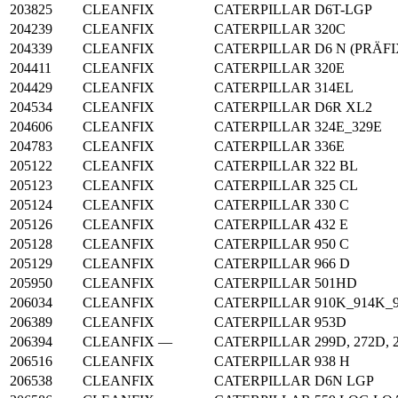
203825
CLEANFIX
CATERPILLAR
D6T-LGP
204239
CLEANFIX
CATERPILLAR
320C
204339
CLEANFIX
CATERPILLAR
D6 N (PRÄFI
204411
CLEANFIX
CATERPILLAR
320E
204429
CLEANFIX
CATERPILLAR
314EL
204534
CLEANFIX
CATERPILLAR
D6R XL2
204606
CLEANFIX
CATERPILLAR
324E_329E
204783
CLEANFIX
CATERPILLAR
336E
205122
CLEANFIX
CATERPILLAR
322 BL
205123
CLEANFIX
CATERPILLAR
325 CL
205124
CLEANFIX
CATERPILLAR
330 C
205126
CLEANFIX
CATERPILLAR
432 E
205128
CLEANFIX
CATERPILLAR
950 C
205129
CLEANFIX
CATERPILLAR
966 D
205950
CLEANFIX
CATERPILLAR
501HD
206034
CLEANFIX
CATERPILLAR
910K_914K_
206389
CLEANFIX
CATERPILLAR
953D
206394
CLEANFIX —
CATERPILLAR
299D, 272D, 
206516
CLEANFIX
CATERPILLAR
938 H
206538
CLEANFIX
CATERPILLAR
D6N LGP