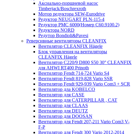
Аксиально-поршневой насос
Timberjack/Boschrexroth
Мотор редуктора SEW-Eurodrive
Редуктор NEUGART PLN-115-4
Редуктор PMC 6000(Номер C60.9100.2)
Редуктора NORD
Редутор Bondioli&Pavesi
Реверсивные вентиляторы CLEANFIX
Вентилятор CLEANFIX Hägele
Блок управления на вентиляторы
CLEANFIX Hägele
Вентилятор C220/9 D800 S50 30° CLEANFIX
для AHWI RT400 Prinoth
Вентилятор Fendt 714-724 Vario S4
Вентилятор Fendt 819-828 Vario SSR
Вентилятор Fendt 929-939 Vario Com3 + SCR
Вентилятор дла KOBELCO
Вентилятор для CASE
Вентилятор для CATERPILLAR , CAT
Вентилятор для CLAAS
Вентилятор для DEUTZ
Вентилятор для DOOSAN
Вентилятор для Fendt 207-211 Vario Com3 V-
F-P
Вентилятор для Fendt 300 Vario 2012-2014