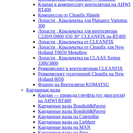
Клапан к компрессору вентилятора на AHWI
RT400
Компрессор от Cleanfix Hägele
Лопасти , Крыльчатка для Plaisance Variotrac
300
Лопасти , Крыльчатка для вентилятора
C220/9 D800 S50 30° CLEANFIX на RT400
Лопасти , Крыльчатка от CLEANFIX
Лопасти , Крыльчатка от Cleanfix для New
Holland T8050 Megaflow
Лопасти , Крыльчатка на CLAAS Xerion
3300/3800
Ремкомплект к вентиляторам CLEANFIX
Ремкомплект уплотнений Cleanfix на New
Holland 8050
Фланец на Вентилятор KOMATSU
Карданные валы
Кардан — привода г/муфты (от двигателя)
на AHWI RT400
Карданные валы Bondioli&Pavesi
Карданные валы Bondioli&Pavesi
Карданные валы на Caterpillar
Карданные валы на Liebherr
Карданные валы на MAN
Карданные валы на Paus